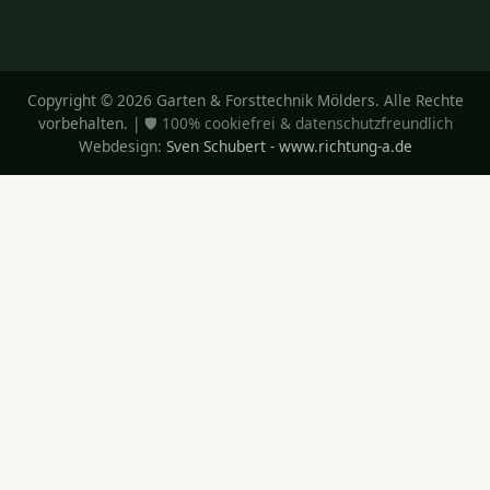
Copyright © 2026 Garten & Forsttechnik Mölders. Alle Rechte
vorbehalten. |
🛡️ 100% cookiefrei & datenschutzfreundlich
Webdesign:
Sven Schubert - www.richtung-a.de